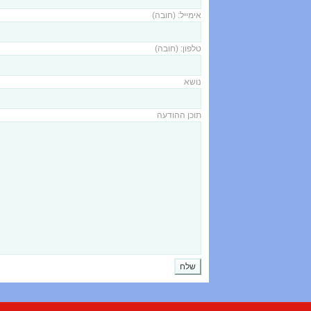
אימייל: (חובה)
טלפון: (חובה)
נושא
תוכן ההודעה