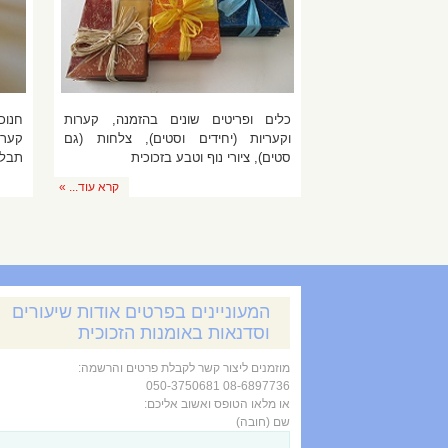
כלים ופריטים שונים בהזמנה, קערות
חנוכ
וקעריות (יחידים וסטים), צלחות (גם
קערו
סטים), ציורי נוף וטבע בזכוכית
תבליט
קרא עוד... »
המעוניינים בפרטים אודות שיעורים
וסדנאות באומנות הזכוכית
מוזמנים ליצור קשר לקבלת פרטים והרשמה:
08-6897736 050-3750681
או מלאו הטופס ואשוב אליכם:
שם (חובה)