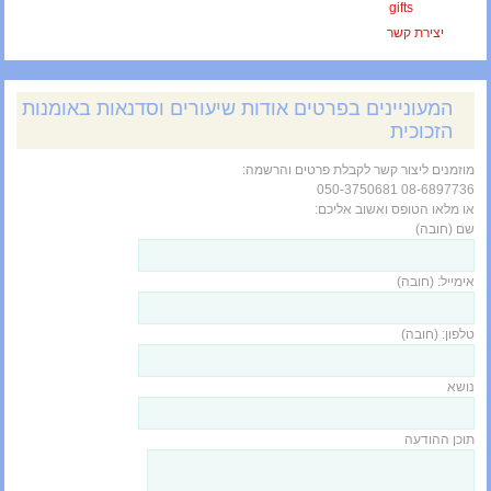
gifts
יצירת קשר
המעוניינים בפרטים אודות שיעורים וסדנאות באומנות
הזכוכית
מוזמנים ליצור קשר לקבלת פרטים והרשמה:
08-6897736 050-3750681
או מלאו הטופס ואשוב אליכם:
שם (חובה)
אימייל: (חובה)
טלפון: (חובה)
נושא
תוכן ההודעה